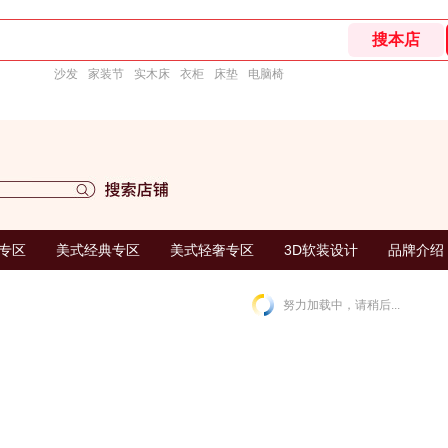
沙发
家装节
实木床
衣柜
床垫
电脑椅
专区
美式经典专区
美式轻奢专区
3D软装设计
品牌介绍
努力加载中，请稍后...