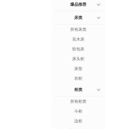
爆品推荐
床类
所有床类
实木床
软包床
床头柜
床垫
衣柜
柜类
所有柜类
斗柜
边柜