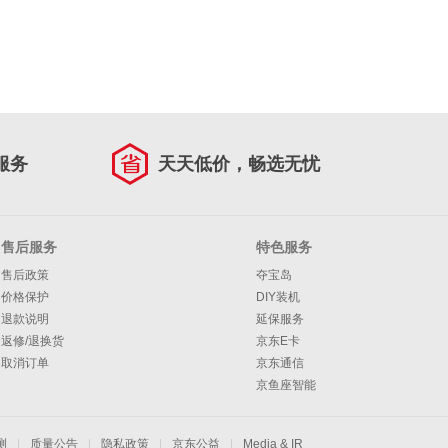
服务
天天低价，畅选无忧
售后服务
特色服务
售后政策
夺宝岛
价格保护
DIY装机
退款说明
延保服务
返修/退换货
京东E卡
取消订单
京东通信
京鱼座智能
测
|
质量公告
|
隐私政策
|
京东公益
|
Media & IR