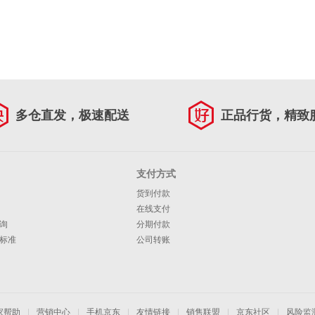
多仓直发，极速配送
正品行货，精致
支付方式
货到付款
在线支付
询
分期付款
标准
公司转账
家帮助
|
营销中心
|
手机京东
|
友情链接
|
销售联盟
|
京东社区
|
风险监