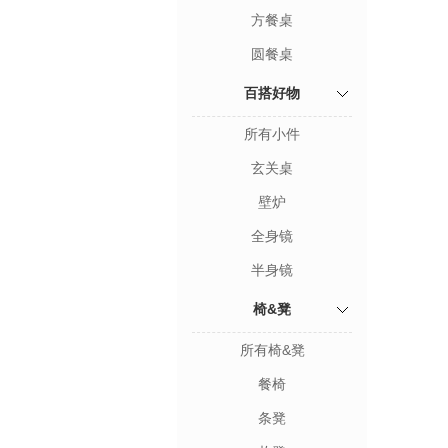
方餐桌
圆餐桌
百搭好物
所有小件
玄关桌
壁炉
全身镜
半身镜
椅&凳
所有椅&凳
餐椅
条凳