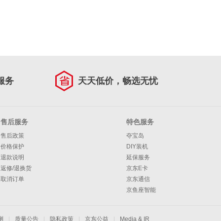
服务
天天低价，畅选无忧
售后服务
特色服务
售后政策
夺宝岛
价格保护
DIY装机
退款说明
延保服务
返修/退换货
京东E卡
取消订单
京东通信
京鱼座智能
测
|
质量公告
|
隐私政策
|
京东公益
|
Media & IR