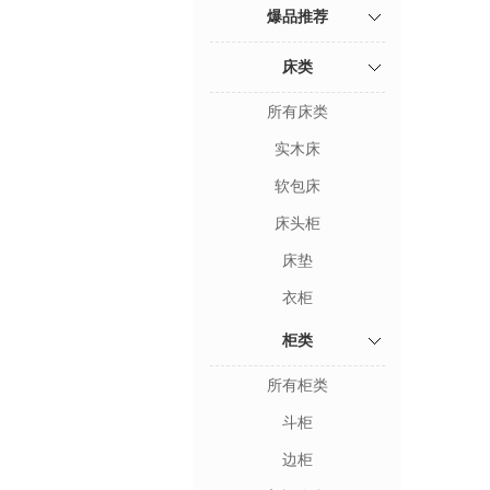
爆品推荐
床类
所有床类
实木床
软包床
床头柜
床垫
衣柜
柜类
所有柜类
斗柜
边柜