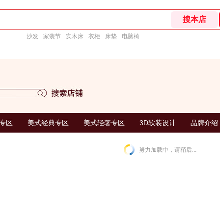
沙发
家装节
实木床
衣柜
床垫
电脑椅
专区
美式经典专区
美式轻奢专区
3D软装设计
品牌介绍
努力加载中，请稍后...