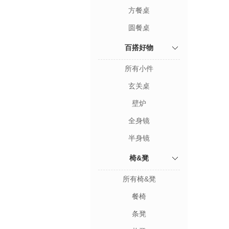
方餐桌
圆餐桌
百搭好物
所有小件
玄关桌
壁炉
全身镜
半身镜
椅&凳
所有椅&凳
餐椅
条凳