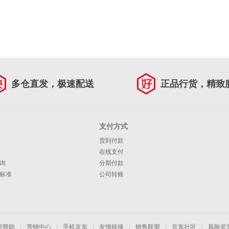
多仓直发，极速配送
正品行货，精致
支付方式
货到付款
在线支付
询
分期付款
标准
公司转账
家帮助
|
营销中心
|
手机京东
|
友情链接
|
销售联盟
|
京东社区
|
风险监